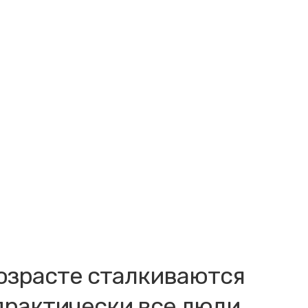
возрасте сталкиваются
практически все люди.