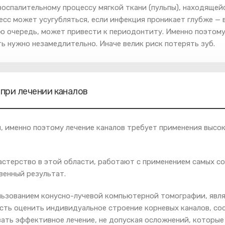
оспалительному процессу мягкой ткани (пульпы), находящейс
есс может усугубляться, если инфекция проникает глубже — в
ою очередь, может привести к периодонтиту. Именно поэтому
ь нужно незамедлительно. Иначе велик риск потерять зуб.
при лечении каналов
н, именно поэтому лечение каналов требует применения выс
астерство в этой области, работают с применением самых с
венный результат.
ользованием конусно-лучевой компьютерной томографии, явл
ть оценить индивидуальное строение корневых каналов, сост
ать эффективное лечение, не допуская осложнений, которые