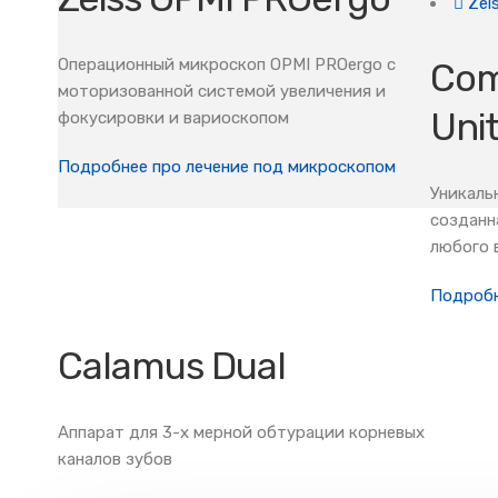
Zei
Операционный микроскоп OPMI PROergo с
Com
моторизованной системой увеличения и
Uni
фокусировки и вариоскопом
Подробнее про лечение под микроскопом
Уникаль
созданн
любого 
Подробн
Calamus Dual
Аппарат для 3-х мерной обтурации корневых
каналов зубов