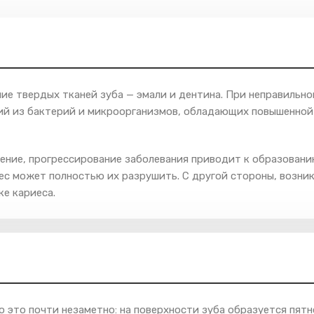
ие твердых тканей зуба — эмали и дентина. При неправильно
щий из бактерий и микроорганизмов, обладающих повышенно
ние, прогрессирование заболевания приводит к образованию 
иес может полностью их разрушить. С другой стороны, возни
е кариеса.
о это почти незаметно: на поверхности зуба образуется пятн