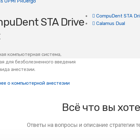
ss OPMI PROergo
CompuDent STA Dri
puDent STA Drive
Calamus Dual
t
ная компьютерная система,
ая для безболезненного введения
вида анестезии.
ее о компьютерной анестезии
Всё что вы хот
Ответы на вопросы и описание стратегии 