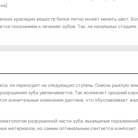
на).
ческих красящих веществ белое пятно может менять цвет. Бо
ется показанием к лечению зубов. Так, на начальных стадиях
иеса, он переходит на следующую ступень. Сквозь рыхлую эм
разрушения зуба увеличивается. Так возникает средний кари
я значительные изменения дентина, что обуславливает жал
томатологом разрушенной части зуба, вычищение пораженно
ых материалов, но самым оптимальным считается композит.